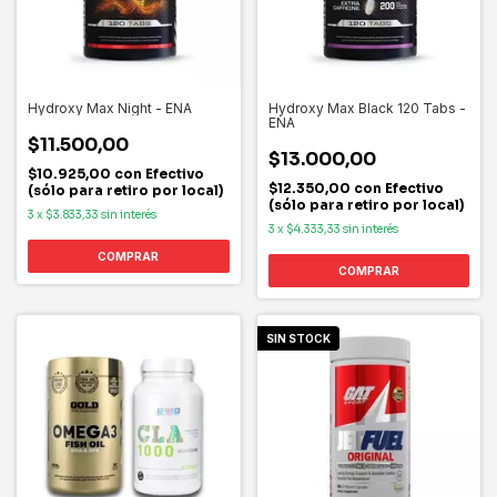
Hydroxy Max Night - ENA
Hydroxy Max Black 120 Tabs -
ENA
$11.500,00
$13.000,00
$10.925,00
con
Efectivo
$12.350,00
con
Efectivo
(sólo para retiro por local)
(sólo para retiro por local)
3
x
$3.833,33
sin interés
3
x
$4.333,33
sin interés
SIN STOCK