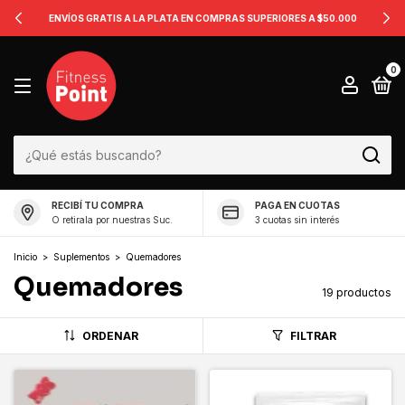
ENVÍOS GRATIS A LA PLATA EN COMPRAS SUPERIORES A $50.000
0
RECIBÍ TU COMPRA
PAGA EN CUOTAS
O retirala por nuestras Suc.
3 cuotas sin interés
Inicio
>
Suplementos
>
Quemadores
Quemadores
19 productos
ORDENAR
FILTRAR