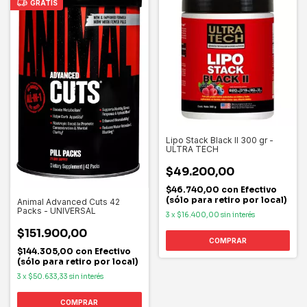
GRATIS
Lipo Stack Black II 300 gr -
ULTRA TECH
$49.200,00
$46.740,00
con
Efectivo
(sólo para retiro por local)
Animal Advanced Cuts 42
Packs - UNIVERSAL
3
x
$16.400,00
sin interés
$151.900,00
$144.305,00
con
Efectivo
(sólo para retiro por local)
3
x
$50.633,33
sin interés