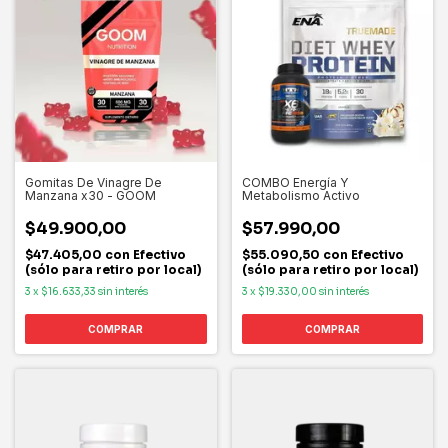
Gomitas De Vinagre De
COMBO Energía Y
Manzana x30 - GOOM
Metabolismo Activo
$49.900,00
$57.990,00
$47.405,00
con
Efectivo
$55.090,50
con
Efectivo
(sólo para retiro por local)
(sólo para retiro por local)
3
x
$16.633,33
sin interés
3
x
$19.330,00
sin interés
COMPRAR