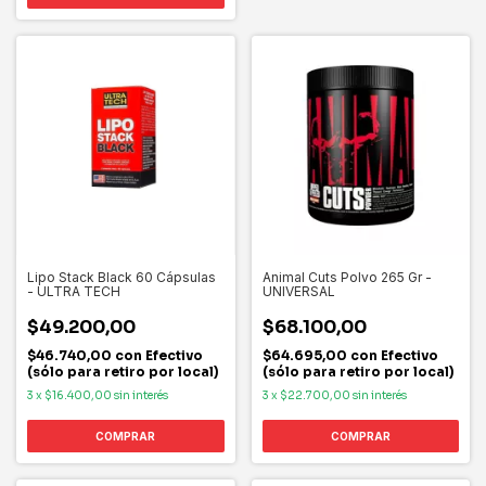
Lipo Stack Black 60 Cápsulas
Animal Cuts Polvo 265 Gr -
- ULTRA TECH
UNIVERSAL
$49.200,00
$68.100,00
$46.740,00
con
Efectivo
$64.695,00
con
Efectivo
(sólo para retiro por local)
(sólo para retiro por local)
3
x
$16.400,00
sin interés
3
x
$22.700,00
sin interés