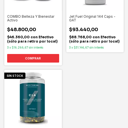
COMBO Belleza Y Bienestar
Jet Fuel Original 144 Caps -
Activo
GAT
$48.800,00
$93.440,00
$46.360,00
con
Efectivo
$88.768,00
con
Efectivo
(sólo para retiro por local)
(sólo para retiro por local)
3
x
$16.266,67
sin interés
3
x
$31.146,67
sin interés
SIN STOCK