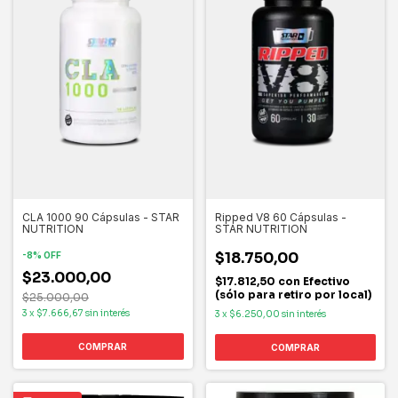
CLA 1000 90 Cápsulas - STAR
Ripped V8 60 Cápsulas -
NUTRITION
STAR NUTRITION
$18.750,00
-
8
%
OFF
$23.000,00
$17.812,50
con
Efectivo
(sólo para retiro por local)
$25.000,00
3
x
$7.666,67
sin interés
3
x
$6.250,00
sin interés