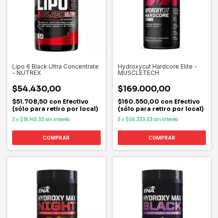
Lipo 6 Black Ultra Concentrate
Hydroxycut Hardcore Elite -
- NUTREX
MUSCLETECH
$54.430,00
$169.000,00
$51.708,50
con
Efectivo
$160.550,00
con
Efectivo
(sólo para retiro por local)
(sólo para retiro por local)
3
x
$18.143,33
sin interés
3
x
$56.333,33
sin interés