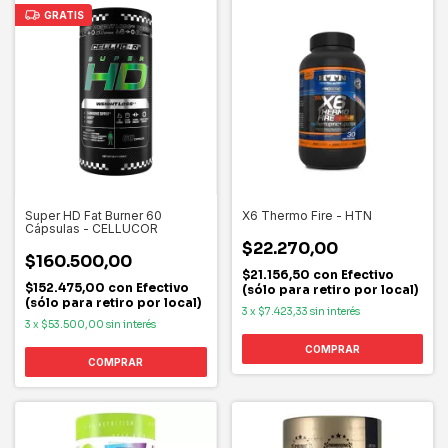
GRATIS
Super HD Fat Burner 60
X6 Thermo Fire - HTN
Cápsulas - CELLUCOR
$22.270,00
$160.500,00
$21.156,50
con
Efectivo
$152.475,00
con
Efectivo
(sólo para retiro por local)
(sólo para retiro por local)
3
x
$7.423,33
sin interés
3
x
$53.500,00
sin interés