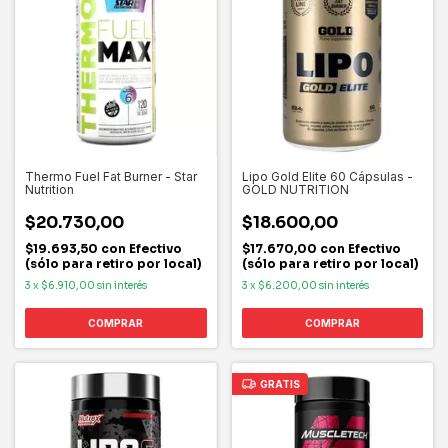
Thermo Fuel Fat Burner - Star
Lipo Gold Elite 60 Cápsulas -
Nutrition
GOLD NUTRITION
$20.730,00
$18.600,00
$19.693,50
con
Efectivo
$17.670,00
con
Efectivo
(sólo para retiro por local)
(sólo para retiro por local)
3
x
$6.910,00
sin interés
3
x
$6.200,00
sin interés
GRATIS