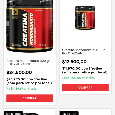
Creatina Monohidrato 150 Gr -
BODY ADVANCE
Creatina Monohidrato 300 gr -
$12.600,00
BODY ADVANCE
$11.970,00
con
Efectivo
$24.500,00
(sólo para retiro por local)
3
x
$4.200,00
sin interés
$23.275,00
con
Efectivo
(sólo para retiro por local)
3
x
$8.166,67
sin interés
SIN STOCK
SIN STOCK