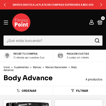
ENVÍOS GRATIS A LA PLATA EN COMPRAS SUPERIORES A $50.000
0
RECIBÍ TU COMPRA
PAGA EN CUOTAS
O retirala por nuestras Suc.
3 cuotas sin interés
Inicio
>
Suplementos
>
Marcas
>
Marcas Nacionales
>
Body
Advance
Body Advance
4 productos
ORDENAR
FILTRAR