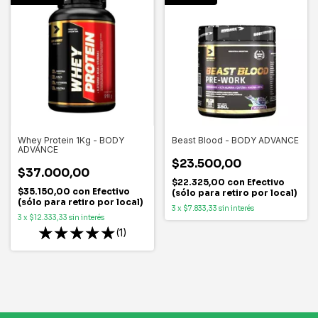
Whey Protein 1Kg - BODY
Beast Blood - BODY ADVANCE
ADVANCE
$23.500,00
$37.000,00
$22.325,00
con
Efectivo
$35.150,00
con
Efectivo
(sólo para retiro por local)
(sólo para retiro por local)
3
x
$7.833,33
sin interés
3
x
$12.333,33
sin interés
(1)