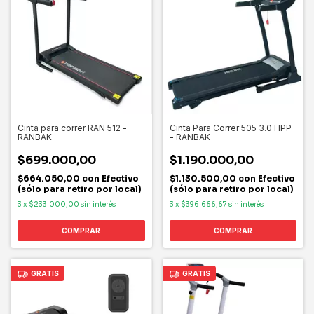
Cinta para correr RAN 512 -
Cinta Para Correr 505 3.0 HPP
RANBAK
- RANBAK
$699.000,00
$1.190.000,00
$664.050,00
con
Efectivo
$1.130.500,00
con
Efectivo
(sólo para retiro por local)
(sólo para retiro por local)
3
x
$233.000,00
sin interés
3
x
$396.666,67
sin interés
GRATIS
GRATIS