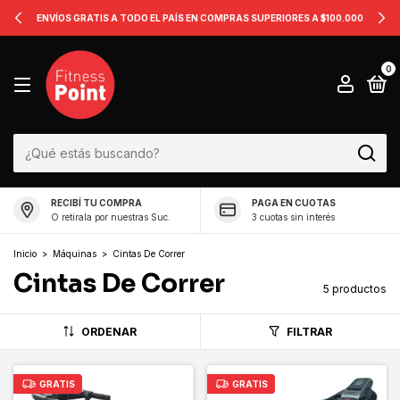
ENVÍOS GRATIS A TODO EL PAÍS EN COMPRAS SUPERIORES A $100.000
0
RECIBÍ TU COMPRA
PAGA EN CUOTAS
O retirala por nuestras Suc.
3 cuotas sin interés
Inicio
>
Máquinas
>
Cintas De Correr
Cintas De Correr
5 productos
ORDENAR
FILTRAR
GRATIS
GRATIS