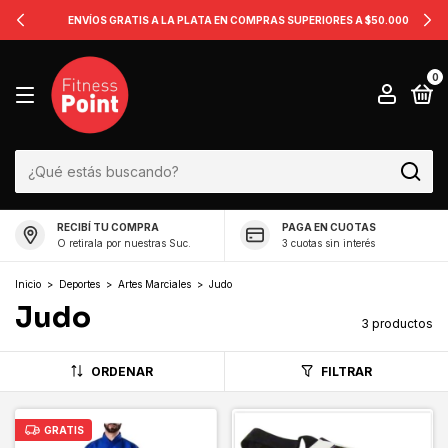
ENVÍOS GRATIS A LA PLATA EN COMPRAS SUPERIORES A $50.000
0
RECIBÍ TU COMPRA
PAGA EN CUOTAS
O retirala por nuestras Suc.
3 cuotas sin interés
Inicio
>
Deportes
>
Artes Marciales
>
Judo
Judo
3 productos
ORDENAR
FILTRAR
GRATIS