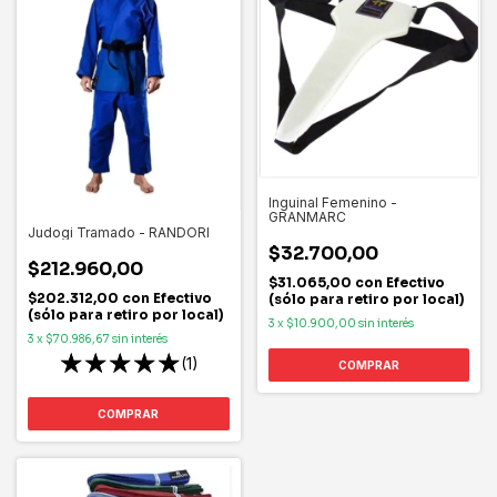
Inguinal Femenino -
GRANMARC
Judogi Tramado - RANDORI
$32.700,00
$212.960,00
$31.065,00
con
Efectivo
$202.312,00
con
Efectivo
(sólo para retiro por local)
(sólo para retiro por local)
3
x
$10.900,00
sin interés
3
x
$70.986,67
sin interés
(1)
COMPRAR
COMPRAR