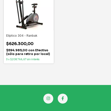
Elíptico 304 - Ranbak
$626.300,00
$594.985,00
con
Efectivo
(sólo para retiro por local)
3
x
$208.766,67
sin interés