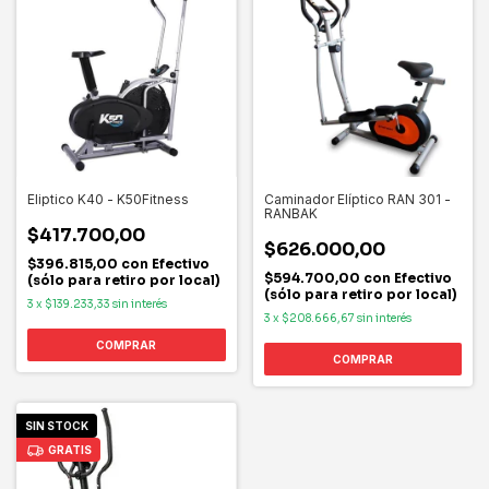
Eliptico K40 - K50Fitness
Caminador Elíptico RAN 301 -
RANBAK
$417.700,00
$626.000,00
$396.815,00
con
Efectivo
$594.700,00
con
Efectivo
(sólo para retiro por local)
(sólo para retiro por local)
3
x
$139.233,33
sin interés
3
x
$208.666,67
sin interés
SIN STOCK
GRATIS