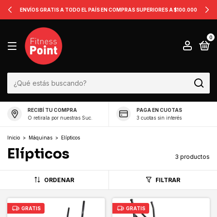
ENVÍOS GRATIS A TODO EL PAÍS EN COMPRAS SUPERIORES A $100.000
0
RECIBÍ TU COMPRA
PAGA EN CUOTAS
O retirala por nuestras Suc.
3 cuotas sin interés
Inicio
>
Máquinas
>
Elípticos
Elípticos
3 productos
ORDENAR
FILTRAR
GRATIS
GRATIS