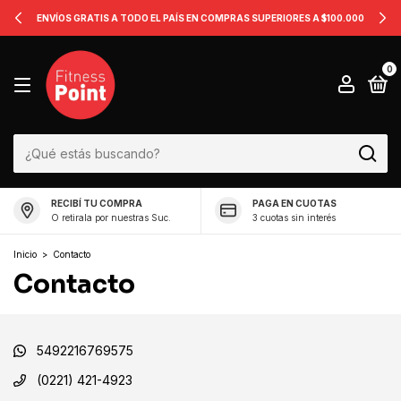
ENVÍOS GRATIS A TODO EL PAÍS EN COMPRAS SUPERIORES A $100.000
0
RECIBÍ TU COMPRA
PAGA EN CUOTAS
O retirala por nuestras Suc.
3 cuotas sin interés
Inicio
>
Contacto
Contacto
5492216769575
(0221) 421-4923