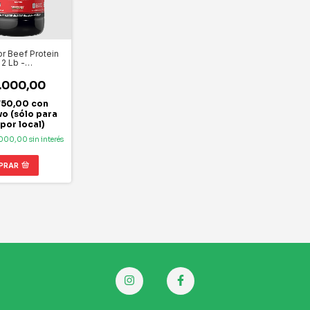
or Beef Protein
 2 Lb -
LEMEDS
.000,00
750,00
con
vo (sólo para
 por local)
.000,00
sin interés
PRAR