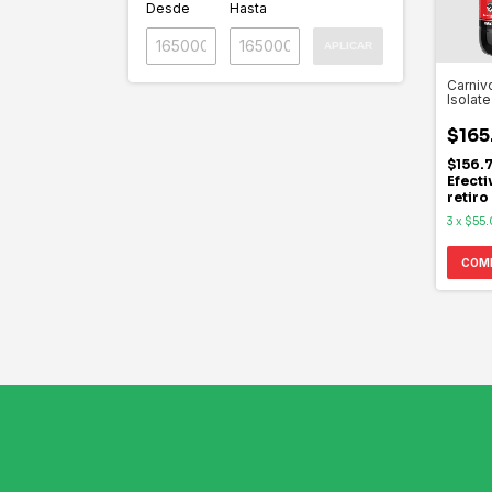
Desde
Hasta
APLICAR
Carniv
Isolate
MUSC
$165
$156.
Efecti
retiro
3
x
$55
COM