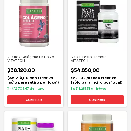
Vitaflex Colágeno En Polvo -
NAD+ Testo Hombre -
VITATECH
VITATECH
$38.120,00
$54.850,00
$36.214,00
con
Efectivo
$52.107,50
con
Efectivo
(sólo para retiro por local)
(sólo para retiro por local)
3
x
$12.706,67
sin interés
3
x
$18.283,33
sin interés