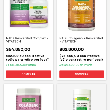
NAD+ Resveratrol Complex -
NAD+ Colágeno + Resveratrol
VITATECH
- VITATECH
$54.850,00
$82.800,00
$52.107,50
con
Efectivo
$78.660,00
con
Efectivo
(sólo para retiro por local)
(sólo para retiro por local)
3
x
$18.283,33
sin interés
3
x
$27.600,00
sin interés