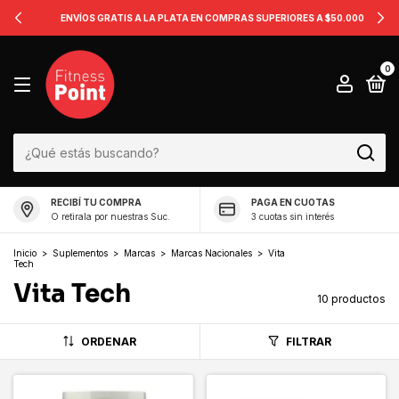
ENVÍOS GRATIS A LA PLATA EN COMPRAS SUPERIORES A $50.000
0
RECIBÍ TU COMPRA
PAGA EN CUOTAS
O retirala por nuestras Suc.
3 cuotas sin interés
Inicio
>
Suplementos
>
Marcas
>
Marcas Nacionales
>
Vita
Tech
Vita Tech
10 productos
ORDENAR
FILTRAR