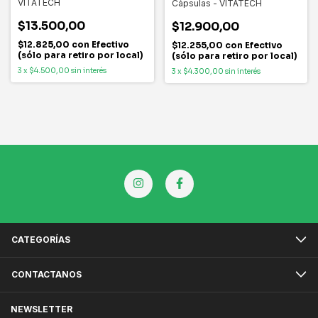
VITATECH
Cápsulas - VITATECH
$13.500,00
$12.900,00
$12.825,00
con
Efectivo
$12.255,00
con
Efectivo
(sólo para retiro por local)
(sólo para retiro por local)
3
x
$4.500,00
sin interés
3
x
$4.300,00
sin interés
CATEGORÍAS
CONTACTANOS
NEWSLETTER