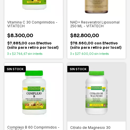
Vitamina C 30 Comprimidos -
NAD+ Resveratrol Liposomal
VITATECH
250 ML - VITATECH
$8.300,00
$82.800,00
$7.885,00
con
Efectivo
$78.660,00
con
Efectivo
(sólo para retiro por local)
(sólo para retiro por local)
3
x
$2.766,67
sin interés
3
x
$27.600,00
sin interés
SIN STOCK
SIN STOCK
Complejo B 60 Comprimidos -
Citrato de Magnesio 30