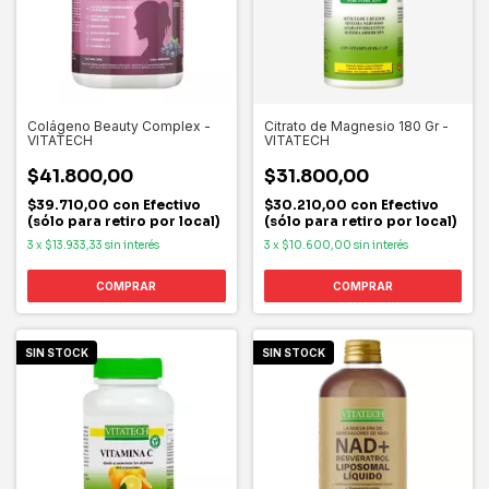
Colágeno Beauty Complex -
Citrato de Magnesio 180 Gr -
VITATECH
VITATECH
$41.800,00
$31.800,00
$39.710,00
con
Efectivo
$30.210,00
con
Efectivo
(sólo para retiro por local)
(sólo para retiro por local)
3
x
$13.933,33
sin interés
3
x
$10.600,00
sin interés
SIN STOCK
SIN STOCK