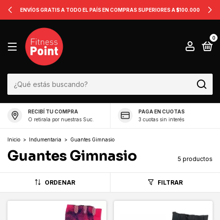
ENVÍOS GRATIS A TODO EL PAÍS EN COMPRAS SUPERIORES A $100.000
0
RECIBÍ TU COMPRA
PAGA EN CUOTAS
O retirala por nuestras Suc.
3 cuotas sin interés
Inicio
>
Indumentaria
>
Guantes Gimnasio
Guantes Gimnasio
5 productos
ORDENAR
FILTRAR