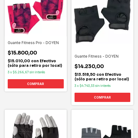
Guante Fitness Pro - DOYEN
$15.800,00
Guante Fitness - DOYEN
$15.010,00
con
Efectivo
(sólo para retiro por local)
$14.230,00
3
x
$5.266,67
sin interés
$13.518,50
con
Efectivo
(sólo para retiro por local)
COMPRAR
3
x
$4.743,33
sin interés
COMPRAR