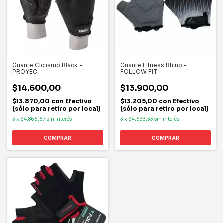
Guante Ciclismo Black -
Guante Fitness Rhino -
PROYEC
FOLLOW FIT
$14.600,00
$13.900,00
$13.870,00
con
Efectivo
$13.205,00
con
Efectivo
(sólo para retiro por local)
(sólo para retiro por local)
3
x
$4.866,67
sin interés
3
x
$4.633,33
sin interés
COMPRAR
COMPRAR