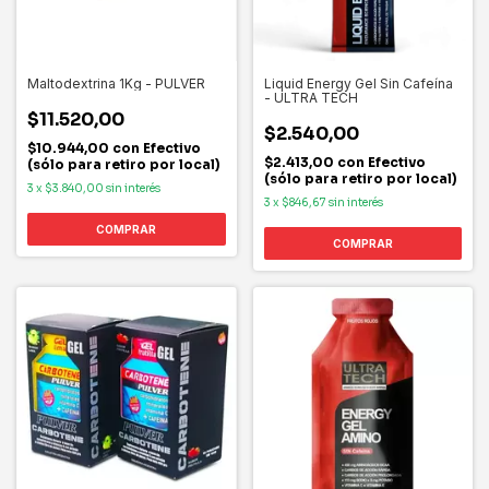
Maltodextrina 1Kg - PULVER
Liquid Energy Gel Sin Cafeína
- ULTRA TECH
$11.520,00
$2.540,00
$10.944,00
con
Efectivo
$2.413,00
con
Efectivo
(sólo para retiro por local)
(sólo para retiro por local)
3
x
$3.840,00
sin interés
3
x
$846,67
sin interés
COMPRAR