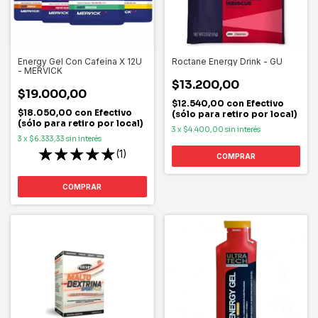
Energy Gel Con Cafeína X 12U
Roctane Energy Drink - GU
- MERVICK
$13.200,00
$19.000,00
$12.540,00
con
Efectivo
$18.050,00
con
Efectivo
(sólo para retiro por local)
(sólo para retiro por local)
3
x
$4.400,00
sin interés
3
x
$6.333,33
sin interés
(1)
COMPRAR
COMPRAR