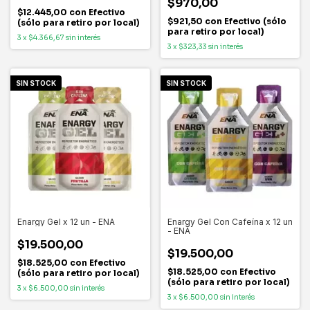
$970,00
$12.445,00
con
Efectivo
$921,50
con
Efectivo (sólo
(sólo para retiro por local)
para retiro por local)
3
x
$4.366,67
sin interés
3
x
$323,33
sin interés
SIN STOCK
SIN STOCK
Enargy Gel x 12 un - ENA
Enargy Gel Con Cafeína x 12 un
- ENA
$19.500,00
$19.500,00
$18.525,00
con
Efectivo
$18.525,00
con
Efectivo
(sólo para retiro por local)
(sólo para retiro por local)
3
x
$6.500,00
sin interés
3
x
$6.500,00
sin interés