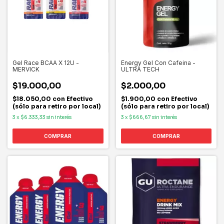
Gel Race BCAA X 12U -
Energy Gel Con Cafeina -
MERVICK
ULTRA TECH
$19.000,00
$2.000,00
$18.050,00
con
Efectivo
$1.900,00
con
Efectivo
(sólo para retiro por local)
(sólo para retiro por local)
3
x
$6.333,33
sin interés
3
x
$666,67
sin interés
COMPRAR
COMPRAR