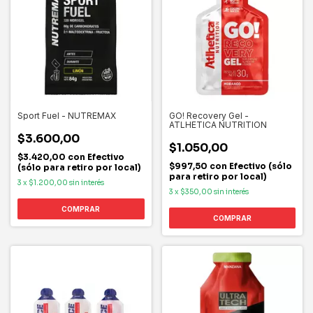
Sport Fuel - NUTREMAX
GO! Recovery Gel -
ATLHETICA NUTRITION
$3.600,00
$1.050,00
$3.420,00
con
Efectivo
$997,50
con
Efectivo (sólo
(sólo para retiro por local)
para retiro por local)
3
x
$1.200,00
sin interés
3
x
$350,00
sin interés
COMPRAR