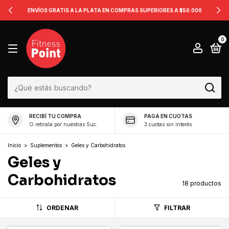
ENVÍOS GRATIS A LA PLATA EN COMPRAS SUPERIORES A $50.000
0
RECIBÍ TU COMPRA
PAGA EN CUOTAS
O retirala por nuestras Suc.
3 cuotas sin interés
Inicio
>
Suplementos
>
Geles y Carbohidratos
Geles y
Carbohidratos
18 productos
ORDENAR
FILTRAR