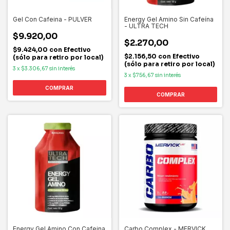
Gel Con Cafeina - PULVER
Energy Gel Amino Sin Cafeína
- ULTRA TECH
$9.920,00
$2.270,00
$9.424,00
con
Efectivo
$2.156,50
con
Efectivo
(sólo para retiro por local)
(sólo para retiro por local)
3
x
$3.306,67
sin interés
3
x
$756,67
sin interés
COMPRAR
COMPRAR
Energy Gel Amino Con Cafeina
Carbo Complex - MERVICK