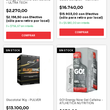
- ULTRA TECH
$16.740,00
$2.270,00
$15.903,00
con
Efectivo
$2.156,50
con
Efectivo
(sólo para retiro por local)
(sólo para retiro por local)
3
x
$5.580,00
sin interés
3
x
$756,67
sin interés
COMPRAR
COMPRAR
SIN STOCK
SIN STOCK
Glucototal 1Kg - PULVER
GO! Energy Now Gel Cafeína -
ATLHETICA NUTRITION
$13.100,00