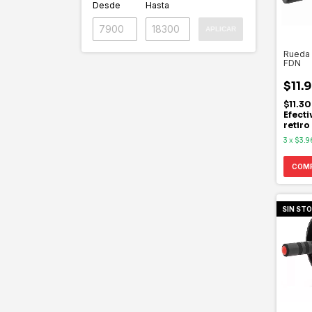
Desde
Hasta
APLICAR
Rueda 
FDN
$11.
$11.3
Efecti
retiro
3
x
$3.9
SIN ST