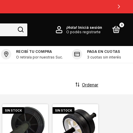
0
0
¡Hola!
Iniciá sesión
O podés registrarte
RECIBÍ TU COMPRA
PAGA EN CUOTAS
O retirala por nuestras Suc.
3 cuotas sin interés
Ordenar
SIN STOCK
SIN STOCK