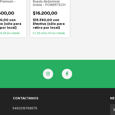
Premium -
Rueda Abdominal
R
Doble - POWERTECH
600,00
$16.200,00
70,00
con
$15.390,00
con
vo (sólo para
Efectivo (sólo para
 por local)
retiro por local)
33,33
sin interés
3
x
$5.400,00
sin interés
CONTACTANOS
NE
5492216769575