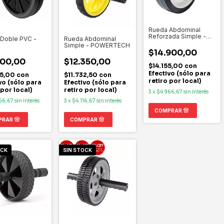
Rueda Abdominal
Reforzada Simple -
Doble PVC -
Rueda Abdominal
RANDORI
Simple - POWERTECH
$14.900,00
900,00
$12.350,00
$14.155,00
con
Efectivo (sólo para
05,00
con
$11.732,50
con
retiro por local)
vo (sólo para
Efectivo (sólo para
 por local)
retiro por local)
3
x
$4.966,67
sin interés
66,67
sin interés
3
x
$4.116,67
sin interés
OCK
SIN STOCK