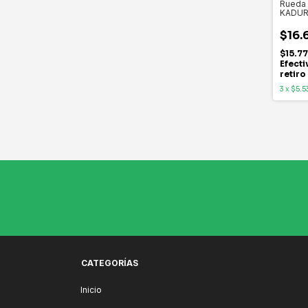
Rueda 
KADU
$16.
$15.7
Efecti
retiro
3
x
$5.5
CATEGORÍAS
Inicio