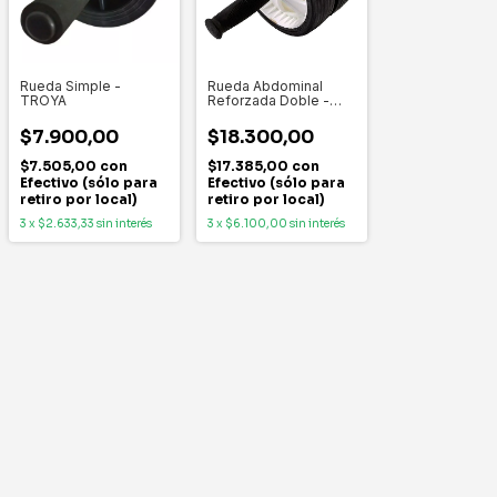
Rueda Simple -
Rueda Abdominal
TROYA
Reforzada Doble -
MIR
$7.900,00
$18.300,00
$7.505,00
con
$17.385,00
con
Efectivo (sólo para
Efectivo (sólo para
retiro por local)
retiro por local)
3
x
$2.633,33
sin interés
3
x
$6.100,00
sin interés