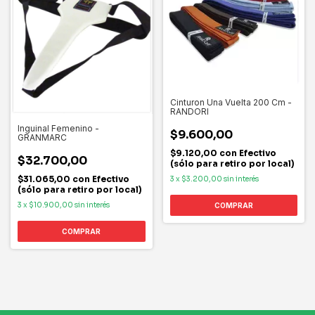
Cinturon Una Vuelta 200 Cm -
RANDORI
Inguinal Femenino -
$9.600,00
GRANMARC
$9.120,00
con
Efectivo
$32.700,00
(sólo para retiro por local)
$31.065,00
con
Efectivo
3
x
$3.200,00
sin interés
(sólo para retiro por local)
3
x
$10.900,00
sin interés
COMPRAR
COMPRAR