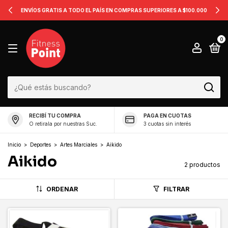
ENVÍOS GRATIS A TODO EL PAÍS EN COMPRAS SUPERIORES A $100.000
0
RECIBÍ TU COMPRA
PAGA EN CUOTAS
O retirala por nuestras Suc.
3 cuotas sin interés
Inicio
>
Deportes
>
Artes Marciales
>
Aikido
Aikido
2 productos
ORDENAR
FILTRAR