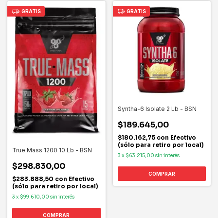
GRATIS
GRATIS
Syntha-6 Isolate 2 Lb - BSN
$189.645,00
$180.162,75
con
Efectivo
(sólo para retiro por local)
True Mass 1200 10 Lb - BSN
3
x
$63.215,00
sin interés
$298.830,00
COMPRAR
$283.888,50
con
Efectivo
(sólo para retiro por local)
3
x
$99.610,00
sin interés