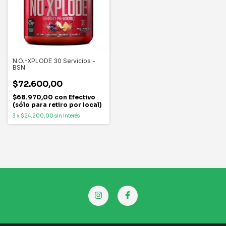
N.O.-XPLODE 30 Servicios -
BSN
$72.600,00
$68.970,00
con
Efectivo
(sólo para retiro por local)
3
x
$24.200,00
sin interés