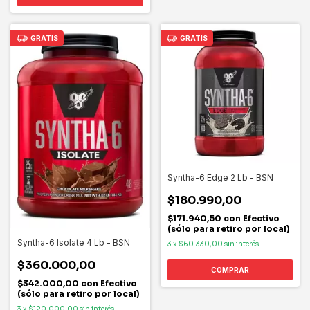
GRATIS
GRATIS
Syntha-6 Edge 2 Lb - BSN
$180.990,00
$171.940,50
con
Efectivo
(sólo para retiro por local)
Syntha-6 Isolate 4 Lb - BSN
3
x
$60.330,00
sin interés
$360.000,00
COMPRAR
$342.000,00
con
Efectivo
(sólo para retiro por local)
3
x
$120.000,00
sin interés