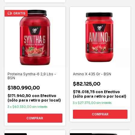
GRATIS
Proteina Syntha-6 2,9 Lbs -
Amino X 435 Gr - BSN
BSN
$82.125,00
$180.990,00
$78.018,75
con
Efectivo
$171.940,50
con
Efectivo
(sólo para retiro por local)
(sólo para retiro por local)
3
x
$27.375,00
sin interés
3
x
$60.330,00
sin interés
COMPRAR
COMPRAR