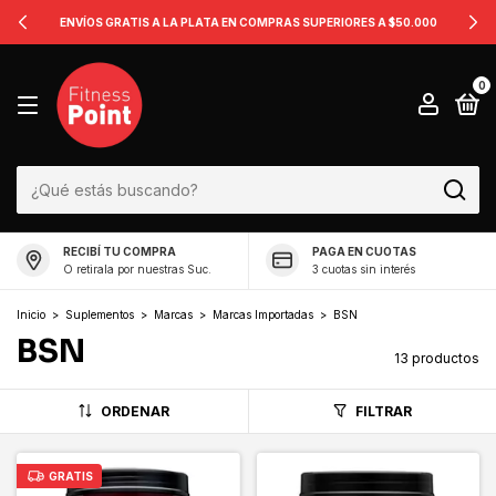
ENVÍOS GRATIS A LA PLATA EN COMPRAS SUPERIORES A $50.000
0
RECIBÍ TU COMPRA
PAGA EN CUOTAS
O retirala por nuestras Suc.
3 cuotas sin interés
Inicio
>
Suplementos
>
Marcas
>
Marcas Importadas
>
BSN
BSN
13 productos
ORDENAR
FILTRAR
GRATIS