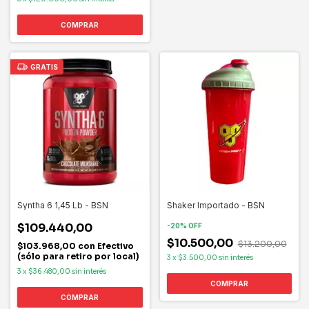
COMPRAR
GRATIS
Syntha 6 1,45 Lb - BSN
Shaker Importado - BSN
$109.440,00
-
20
%
OFF
$10.500,00
$13.200,00
$103.968,00
con
Efectivo
(sólo para retiro por local)
3
x
$3.500,00
sin interés
3
x
$36.480,00
sin interés
COMPRAR