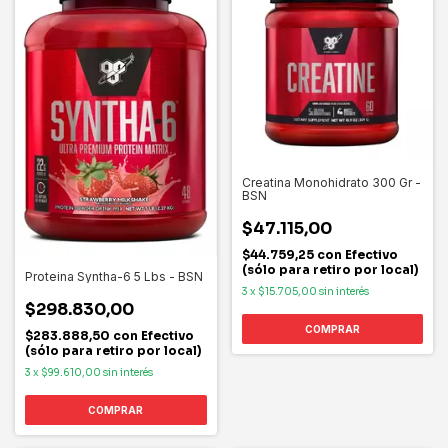
Creatina Monohidrato 300 Gr -
BSN
$47.115,00
$44.759,25
con
Efectivo
(sólo para retiro por local)
Proteina Syntha-6 5 Lbs - BSN
3
x
$15.705,00
sin interés
$298.830,00
$283.888,50
con
Efectivo
(sólo para retiro por local)
3
x
$99.610,00
sin interés
COMPRAR