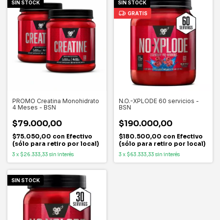
SIN STOCK
SIN STOCK
GRATIS
PROMO Creatina Monohidrato
N.O.-XPLODE 60 servicios -
4 Meses - BSN
BSN
$79.000,00
$190.000,00
$75.050,00
con
Efectivo
$180.500,00
con
Efectivo
(sólo para retiro por local)
(sólo para retiro por local)
3
x
$26.333,33
sin interés
3
x
$63.333,33
sin interés
SIN STOCK