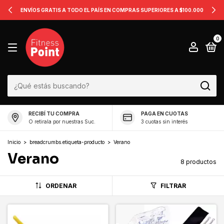
ENVÍOS GRATIS A TODO EL PAÍS EN COMPRAS SUPERIORES A $100.000
0
RECIBÍ TU COMPRA
PAGA EN CUOTAS
O retirala por nuestras Suc.
3 cuotas sin interés
Inicio
>
breadcrumbs.etiqueta-producto
>
Verano
Verano
8 productos
ORDENAR
FILTRAR