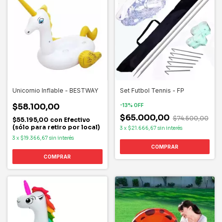
Unicornio Inflable - BESTWAY
Set Futbol Tennis - FP
$58.100,00
-
13
%
OFF
$65.000,00
$74.500,00
$55.195,00
con
Efectivo
(sólo para retiro por local)
3
x
$21.666,67
sin interés
3
x
$19.366,67
sin interés