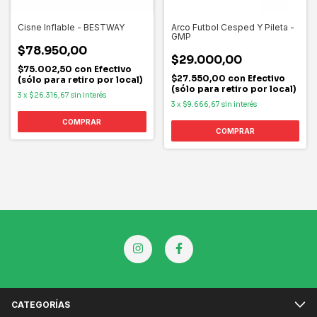
Cisne Inflable - BESTWAY
Arco Futbol Cesped Y Pileta -
GMP
$78.950,00
$29.000,00
$75.002,50
con
Efectivo
$27.550,00
con
Efectivo
(sólo para retiro por local)
(sólo para retiro por local)
3
x
$26.316,67
sin interés
3
x
$9.666,67
sin interés
CATEGORÍAS