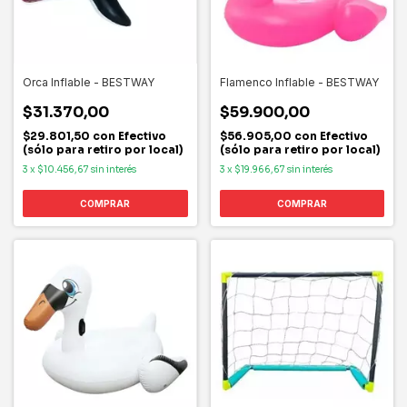
Orca Inflable - BESTWAY
Flamenco Inflable - BESTWAY
$31.370,00
$59.900,00
$29.801,50
con
Efectivo
$56.905,00
con
Efectivo
(sólo para retiro por local)
(sólo para retiro por local)
3
x
$10.456,67
sin interés
3
x
$19.966,67
sin interés