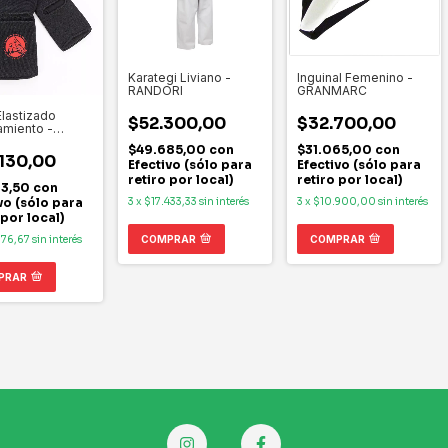
Karategi Liviano -
Inguinal Femenino -
RANDORI
GRANMARC
Elastizado
$52.300,00
$32.700,00
amiento -
EC
$49.685,00
con
$31.065,00
con
130,00
Efectivo (sólo para
Efectivo (sólo para
retiro por local)
retiro por local)
23,50
con
3
x
$17.433,33
sin interés
3
x
$10.900,00
sin interés
vo (sólo para
 por local)
COMPRAR
COMPRAR
376,67
sin interés
PRAR