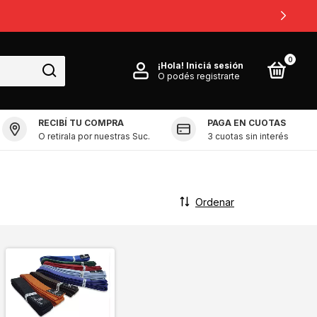
0
0
¡Hola!
Iniciá sesión
O podés registrarte
RECIBÍ TU COMPRA
PAGA EN CUOTAS
O retirala por nuestras Suc.
3 cuotas sin interés
Ordenar