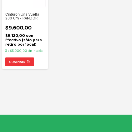
Cinturon Una Vuelta
200 Cm - RANDORI
$9.600,00
$9.120,00
con
Efectivo (sólo para
retiro por local)
3
x
$3.200,00
sin interés
COMPRAR