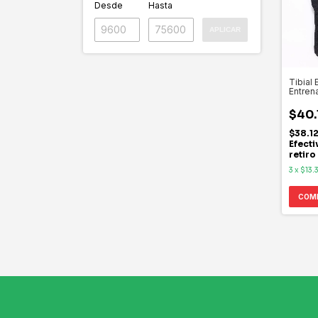
Desde
Hasta
APLICAR
Tibial 
Entren
PROY
$40.
$38.1
Efecti
retiro
3
x
$13.
COM