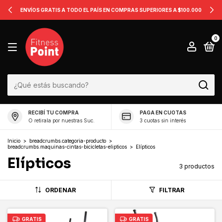
ENVÍOS GRATIS A TODO EL PAÍS EN COMPRAS SUPERIORES A $100.000
0
RECIBÍ TU COMPRA
PAGA EN CUOTAS
O retirala por nuestras Suc.
3 cuotas sin interés
Inicio
>
breadcrumbs.categoria-producto
>
breadcrumbs.maquinas-cintas-bicicletas-elipticos
>
Elípticos
Elípticos
3 productos
ORDENAR
FILTRAR
GRATIS
GRATIS