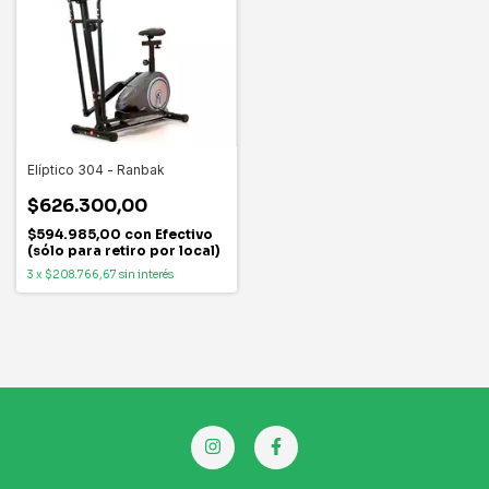
Elíptico 304 - Ranbak
$626.300,00
$594.985,00
con
Efectivo
(sólo para retiro por local)
3
x
$208.766,67
sin interés