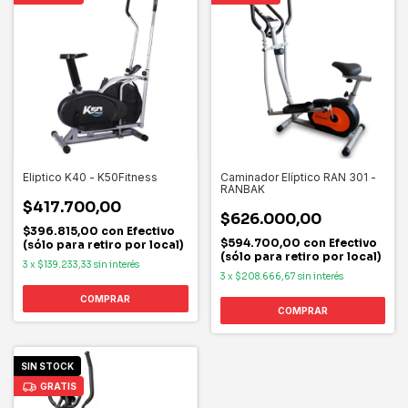
Eliptico K40 - K50Fitness
Caminador Elíptico RAN 301 -
RANBAK
$417.700,00
$626.000,00
$396.815,00
con
Efectivo
$594.700,00
con
Efectivo
(sólo para retiro por local)
(sólo para retiro por local)
3
x
$139.233,33
sin interés
3
x
$208.666,67
sin interés
SIN STOCK
GRATIS