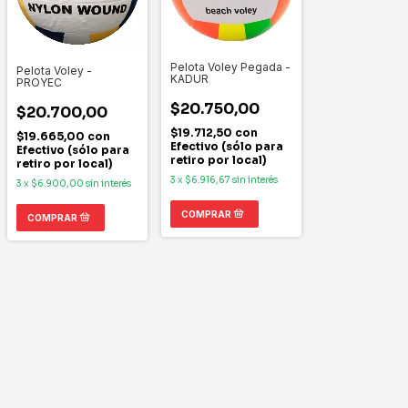
Pelota Voley Pegada -
Pelota Voley -
KADUR
PROYEC
$20.750,00
$20.700,00
$19.712,50
con
$19.665,00
con
Efectivo (sólo para
Efectivo (sólo para
retiro por local)
retiro por local)
3
x
$6.916,67
sin interés
3
x
$6.900,00
sin interés