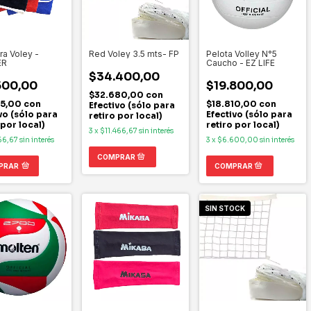
ra Voley -
Red Voley 3.5 mts- FP
Pelota Volley N°5
ER
Caucho - EZ LIFE
$34.400,00
500,00
$19.800,00
$32.680,00
con
75,00
con
$18.810,00
con
Efectivo (sólo para
vo (sólo para
Efectivo (sólo para
retiro por local)
 por local)
retiro por local)
3
x
$11.466,67
sin interés
66,67
sin interés
3
x
$6.600,00
sin interés
PRAR
SIN STOCK