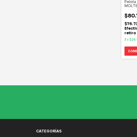
Pelota
MOLT
$80.
$76.7
Efecti
retiro
3
x
$26.
CATEGORÍAS