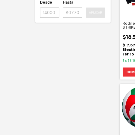
Desde
Hasta
APLICAR
Rodille
STRIK
$18.
$17.5
Efecti
retiro
3
x
$6.1
COM