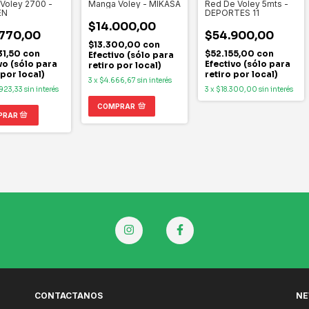
 Voley 2700 -
Manga Voley - MIKASA
Red De Voley 5mts -
EN
DEPORTES 11
$14.000,00
770,00
$54.900,00
$13.300,00
con
31,50
con
$52.155,00
con
Efectivo (sólo para
vo (sólo para
Efectivo (sólo para
retiro por local)
 por local)
retiro por local)
3
x
$4.666,67
sin interés
923,33
sin interés
3
x
$18.300,00
sin interés
COMPRAR
CONTACTANOS
NE