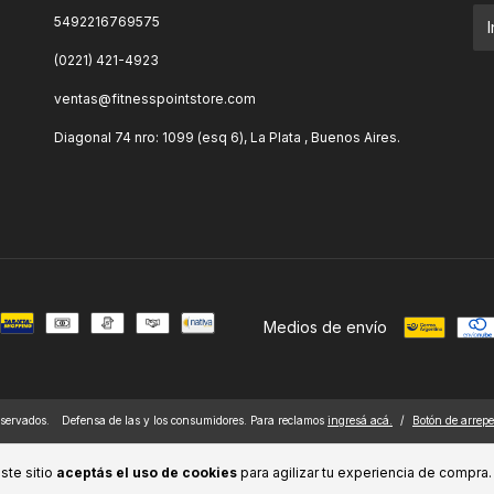
5492216769575
(0221) 421-4923
ventas@fitnesspointstore.com
Diagonal 74 nro: 1099 (esq 6), La Plata , Buenos Aires.
Medios de envío
eservados.
Defensa de las y los consumidores. Para reclamos
ingresá acá.
/
Botón de arrep
ste sitio
aceptás el uso de cookies
para agilizar tu experiencia de compra.