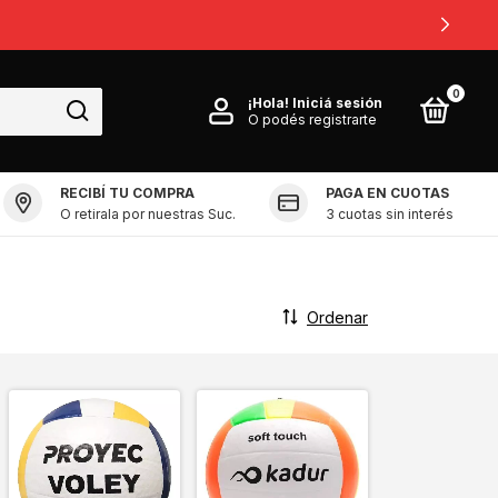
0
0
¡Hola!
Iniciá sesión
O podés registrarte
RECIBÍ TU COMPRA
PAGA EN CUOTAS
O retirala por nuestras Suc.
3 cuotas sin interés
Ordenar