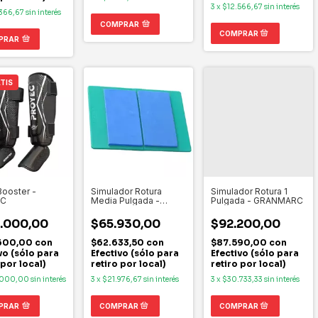
3
x
$12.566,67
sin interés
366,67
sin interés
COMPRAR
PRAR
TIS
Booster -
Simulador Rotura
Simulador Rotura 1
EC
Media Pulgada -
Pulgada - GRANMARC
GRANMARC
.000,00
$65.930,00
$92.200,00
600,00
con
$62.633,50
con
$87.590,00
con
vo (sólo para
Efectivo (sólo para
Efectivo (sólo para
 por local)
retiro por local)
retiro por local)
.000,00
sin interés
3
x
$21.976,67
sin interés
3
x
$30.733,33
sin interés
PRAR