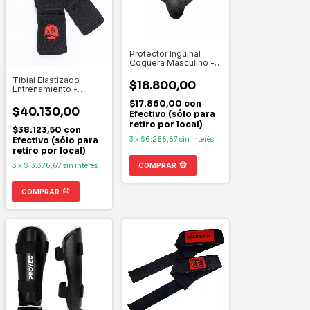
Protector Inguinal
Coquera Masculino -
PROYEC
Tibial Elastizado
$18.800,00
Entrenamiento -
PROYEC
$17.860,00
con
$40.130,00
Efectivo (sólo para
retiro por local)
$38.123,50
con
3
x
$6.266,67
sin interés
Efectivo (sólo para
retiro por local)
COMPRAR
3
x
$13.376,67
sin interés
COMPRAR