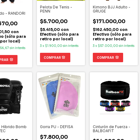
Pelota De Tenis -
Kimono BJJ Adulto -
PENN
GRUGE
ido - RANDORI
$5.700,00
$171.000,00
370,00
$5.415,00
con
$162.450,00
con
01,50
con
Efectivo (sólo para
Efectivo (sólo para
vo (sólo para
retiro por local)
retiro por local)
 por local)
3
x
$1.900,00
sin interés
3
x
$57.000,00
sin interés
456,67
sin interés
COMPRAR
PRAR
 Híbrido Bomb
Gorra PU - DEFISA
Cinturón de Fuerza -
YEC
BALBOAFIT
$7.800,00