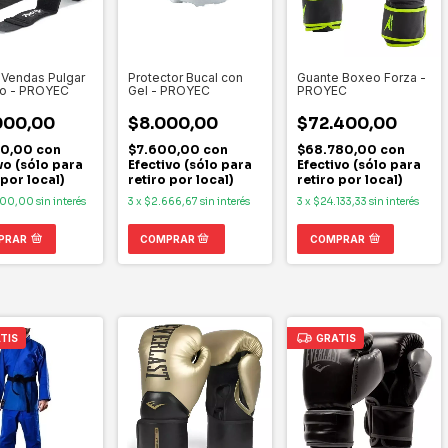
 Vendas Pulgar
Guante Boxeo Forza -
Protector Bucal con
ro - PROYEC
PROYEC
Gel - PROYEC
000,00
$72.400,00
$8.000,00
50,00
con
$68.780,00
con
$7.600,00
con
vo (sólo para
Efectivo (sólo para
Efectivo (sólo para
 por local)
retiro por local)
retiro por local)
000,00
sin interés
3
x
$24.133,33
sin interés
3
x
$2.666,67
sin interés
PRAR
COMPRAR
TIS
GRATIS