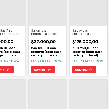
itas Para
Salvavidas
Salvavidas
o x4 - ADIDAS
Profesional Rosca
Profesional Con
Tela - Sun-Star
Cabos - ACUASPORT
900,00
$37.000,00
$125.000,00
05,00
con
$35.150,00
con
$118.750,00
con
vo (sólo para
Efectivo (sólo para
Efectivo (sólo para
 por local)
retiro por local)
retiro por local)
66,67
sin interés
3
x
$12.333,33
sin interés
3
x
$41.666,67
sin interés