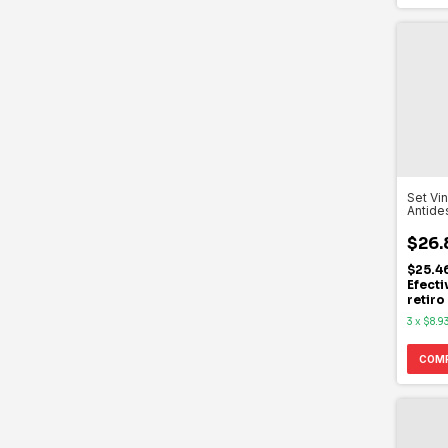
Set Vi
Antide
ADIDA
$26.
$25.4
Efecti
retiro
3
x
$8.9