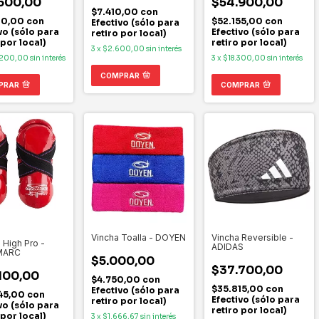
600,00
$54.900,00
$7.410,00
con
20,00
con
$52.155,00
con
Efectivo (sólo para
vo (sólo para
Efectivo (sólo para
retiro por local)
 por local)
retiro por local)
3
x
$2.600,00
sin interés
.200,00
sin interés
3
x
$18.300,00
sin interés
COMPRAR
PRAR
COMPRAR
Vincha Toalla - DOYEN
Vincha Reversible -
 High Pro -
ADIDAS
MARC
$5.000,00
$37.700,00
100,00
$4.750,00
con
$35.815,00
con
Efectivo (sólo para
45,00
con
Efectivo (sólo para
retiro por local)
vo (sólo para
retiro por local)
 por local)
3
x
$1.666,67
sin interés