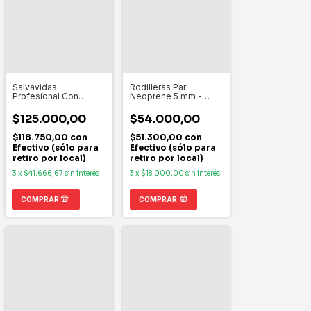
Salvavidas
Rodilleras Par
Profesional Con
Neoprene 5 mm -
Agarres- ACUASPORT
BALBOAFIT
$125.000,00
$54.000,00
$118.750,00
con
$51.300,00
con
Efectivo (sólo para
Efectivo (sólo para
retiro por local)
retiro por local)
3
x
$41.666,67
sin interés
3
x
$18.000,00
sin interés
COMPRAR