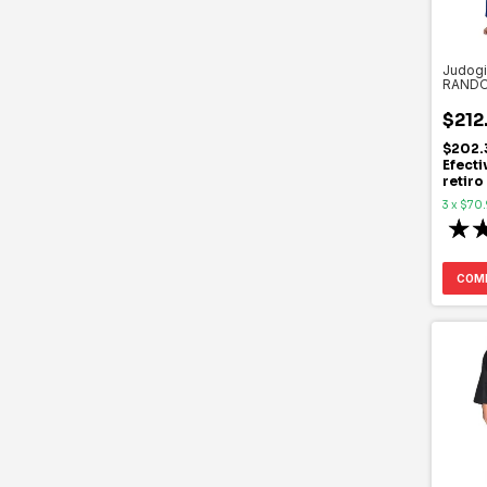
Judogi
RANDO
$212
$202.
Efecti
retiro
3
x
$70.
COM