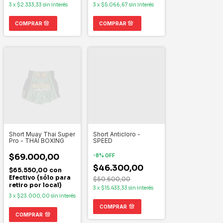
3
x
$2.333,33
sin interés
3
x
$5.066,67
sin interés
Short Muay Thai Super
Short Anticloro -
Pro - THAI BOXING
SPEED
$69.000,00
-
8
%
OFF
$46.300,00
$65.550,00
con
Efectivo (sólo para
$50.600,00
retiro por local)
3
x
$15.433,33
sin interés
3
x
$23.000,00
sin interés
COMPRAR
COMPRAR