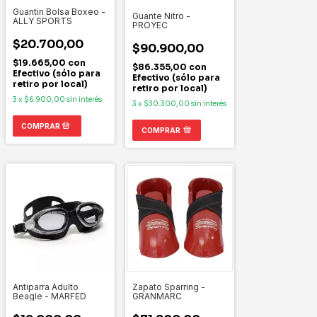
Guantin Bolsa Boxeo -
Guante Nitro -
ALLY SPORTS
PROYEC
$20.700,00
$90.900,00
$19.665,00
con
$86.355,00
con
Efectivo (sólo para
Efectivo (sólo para
retiro por local)
retiro por local)
3
x
$6.900,00
sin interés
3
x
$30.300,00
sin interés
COMPRAR
Antiparra Adulto
Zapato Sparring -
Beagle - MARFED
GRANMARC