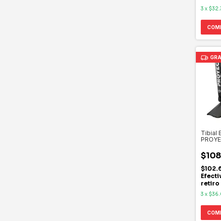
3
x
$32.
COM
GRA
Tibial 
PROY
$108
$102.
Efecti
retiro
3
x
$36
COM