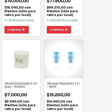
$19.000,00
$71.800,00
$18.050,00
con
$68.210,00
con
Efectivo (sólo para
Efectivo (sólo para
retiro por local)
retiro por local)
3
x
$6.333,33
sin interés
3
x
$23.933,33
sin interés
COMPRAR
Venda Elastizada 5 cm
Válvulas Repuesto 2 U
(par) - RANGO
- WEIS
$7.000,00
$15.200,00
$6.650,00
con
$14.440,00
con
Efectivo (sólo para
Efectivo (sólo para
retiro por local)
retiro por local)