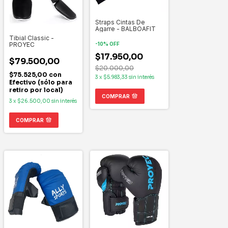
Straps Cintas De
Agarre - BALBOAFIT
Tibial Classic -
PROYEC
-
10
%
OFF
$17.950,00
$79.500,00
$20.000,00
$75.525,00
con
3
x
$5.983,33
sin interés
Efectivo (sólo para
retiro por local)
COMPRAR
3
x
$26.500,00
sin interés
COMPRAR