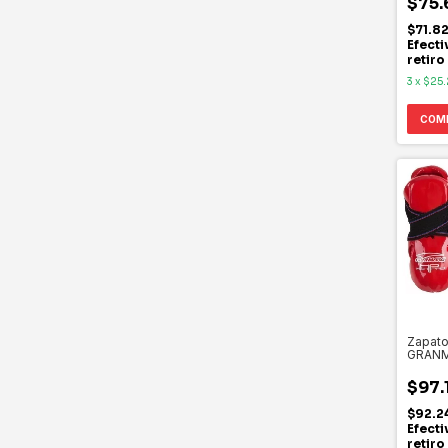
$75.
$71.8
Efecti
retiro
3
x
$25
COM
Zapato
GRAN
$97.
$92.2
Efecti
retiro