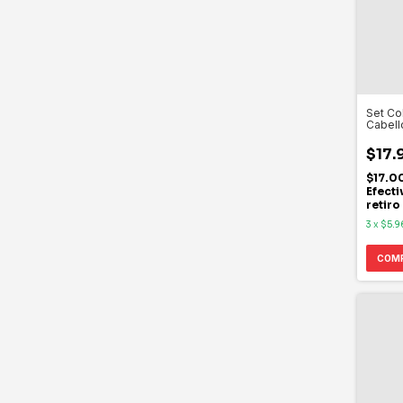
Set Col
Cabell
$17.
$17.0
Efecti
retiro
3
x
$5.9