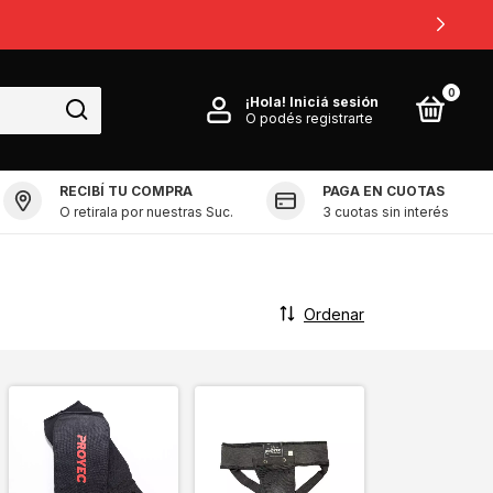
0
¡Hola!
Iniciá sesión
O podés registrarte
RECIBÍ TU COMPRA
PAGA EN CUOTAS
O retirala por nuestras Suc.
3 cuotas sin interés
Ordenar