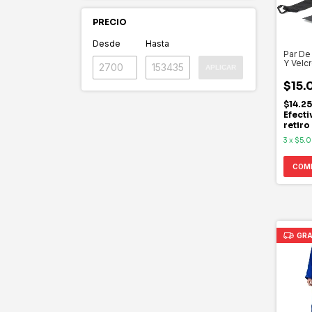
PRECIO
Desde
Hasta
Par De
Y Velc
APLICAR
$15.
$14.2
Efecti
retiro
3
x
$5.
COM
GRA