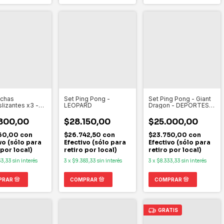
nchas
Set Ping Pong -
Set Ping Pong - Giant
slizantes x3 -
LEOPARD
Dragon - DEPORTES
S
ONCE
800,00
$28.150,00
$25.000,00
60,00
con
$26.742,50
con
$23.750,00
con
vo (sólo para
Efectivo (sólo para
Efectivo (sólo para
 por local)
retiro por local)
retiro por local)
33,33
sin interés
3
x
$9.383,33
sin interés
3
x
$8.333,33
sin interés
GRATIS