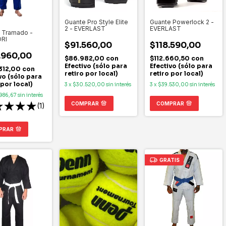
Guante Pro Style Elite
Guante Powerlock 2 -
2 - EVERLAST
EVERLAST
 Tramado -
RI
$91.560,00
$118.590,00
.960,00
$86.982,00
con
$112.660,50
con
Efectivo (sólo para
Efectivo (sólo para
312,00
con
retiro por local)
retiro por local)
vo (sólo para
 por local)
3
x
$30.520,00
sin interés
3
x
$39.530,00
sin interés
986,67
sin interés
COMPRAR
COMPRAR
(1)
PRAR
GRATIS