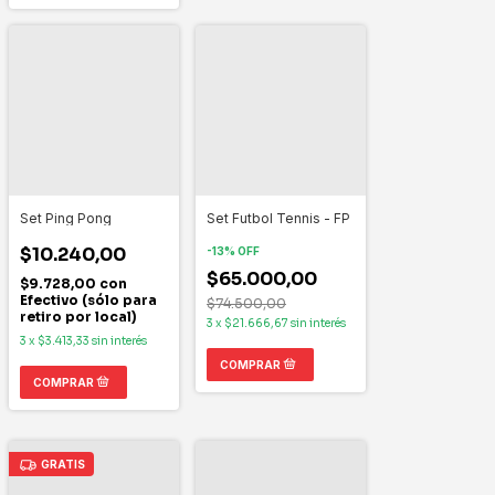
Set Ping Pong
Set Futbol Tennis - FP
$10.240,00
-
13
%
OFF
$65.000,00
$9.728,00
con
Efectivo (sólo para
$74.500,00
retiro por local)
3
x
$21.666,67
sin interés
3
x
$3.413,33
sin interés
GRATIS