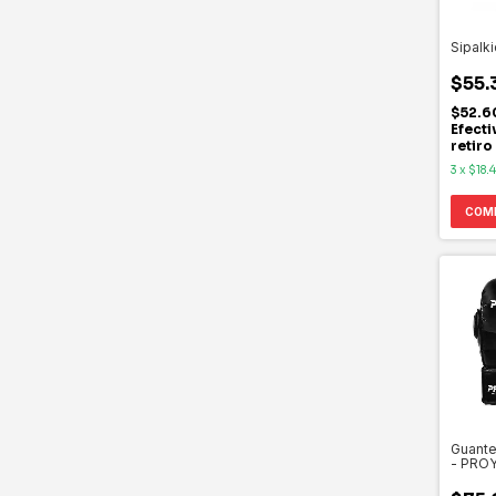
Sipalk
$55.
$52.6
Efecti
retiro
3
x
$18.
COM
Guante
- PRO