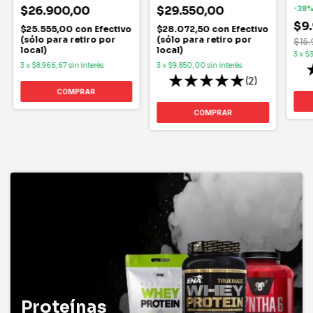
$26.900,00
$29.550,00
-
38
$9
$25.555,00
con
Efectivo
$28.072,50
con
Efectivo
(sólo para retiro por
(sólo para retiro por
$15
local)
local)
3
x
$
3
x
$8.966,67
sin interés
3
x
$9.850,00
sin interés
(2)
COMPRAR
COMPRAR
Proteínas