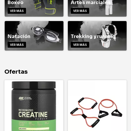
Boxeo
Artes marciales
VER MÁS
VER MÁS
Natación
Trekking y running
VER MÁS
VER MÁS
Ofertas