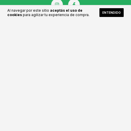
Al navegar por este sitio
aceptás el uso de
ENTENDIDO
cookies
para agilizar tu experiencia de compra.
CATEGORÍAS
CONTACTANOS
NEWSLETTER
Medios de pago
Medios de envío