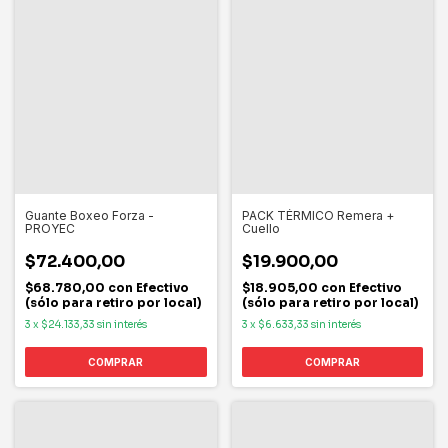
Guante Boxeo Forza -
PACK TÉRMICO Remera +
PROYEC
Cuello
$72.400,00
$19.900,00
$68.780,00
con
Efectivo
$18.905,00
con
Efectivo
(sólo para retiro por local)
(sólo para retiro por local)
3
x
$24.133,33
sin interés
3
x
$6.633,33
sin interés
COMPRAR
COMPRAR