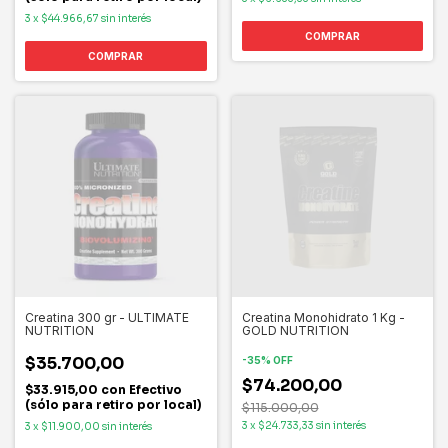
3
x
$44.966,67
sin interés
COMPRAR
Creatina 300 gr - ULTIMATE
Creatina Monohidrato 1 Kg -
NUTRITION
GOLD NUTRITION
$35.700,00
-
35
%
OFF
$74.200,00
$33.915,00
con
Efectivo
(sólo para retiro por local)
$115.000,00
3
x
$24.733,33
sin interés
3
x
$11.900,00
sin interés