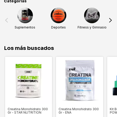
Categorías
Suplementos
Deportes
Fitness y Gimnasio
R
Los más buscados
Creatina Monohidrato 300
Creatina Monohidrato 300
Kit 
Gr - STAR NUTRITION
Gr - ENA
POW