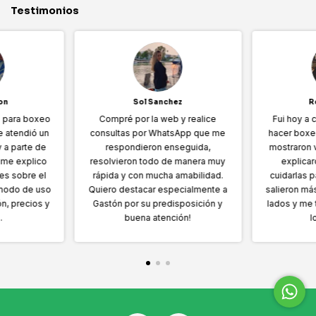
Testimonios
on
Sol Sanchez
R
s para boxeo
Compré por la web y realice
Fui hoy a
Me atendió un
consultas por WhatsApp que me
hacer boxe
 a parte de
respondieron enseguida,
mostraron v
 me explico
resolvieron todo de manera muy
explicar
es sobre el
rápida y con mucha amabilidad.
cuidarlas 
 modo de uso
Quiero destacar especialmente a
salieron má
ón, precios y
Gastón por su predisposición y
lados y me 
.
buena atención!
l