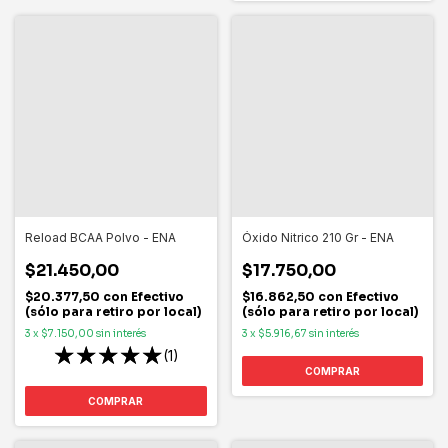
Reload BCAA Polvo - ENA
Óxido Nitrico 210 Gr - ENA
$21.450,00
$17.750,00
$20.377,50
con
Efectivo
$16.862,50
con
Efectivo
(sólo para retiro por local)
(sólo para retiro por local)
3
x
$7.150,00
sin interés
3
x
$5.916,67
sin interés
(1)
COMPRAR