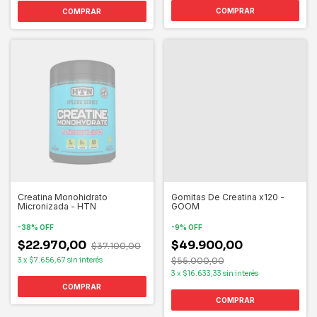
Creatina Monohidrato
Gomitas De Creatina x120 -
Micronizada - HTN
GOOM
-
38
%
OFF
-
9
%
OFF
$22.970,00
$49.900,00
$37.100,00
3
x
$7.656,67
sin interés
$55.000,00
3
x
$16.633,33
sin interés
COMPRAR