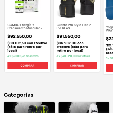
COMBO Energía Y
Guante Pro Style Elite 2 -
Yoga
Crecimiento Muscular -
EVERLAST
WAY
STAR NUTRITION
$92.650,00
$91.560,00
$2
$88.017,50
con
Efectivo
$86.982,00
con
$21
(sólo para retiro por
Efectivo (sólo para
(sól
local)
retiro por local)
loca
3
x
$30.883,33
sin interés
3
x
$30.520,00
sin interés
3
x
$7
COMPRAR
COMPRAR
Categorías