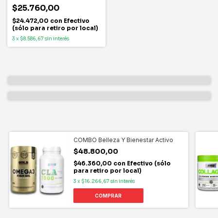
$25.760,00
$24.472,00
con
Efectivo
(sólo para retiro por local)
3
x
$8.586,67
sin interés
COMBO Belleza Y Bienestar Activo
$48.800,00
$46.360,00
con
Efectivo (sólo
para retiro por local)
3
x
$16.266,67
sin interés