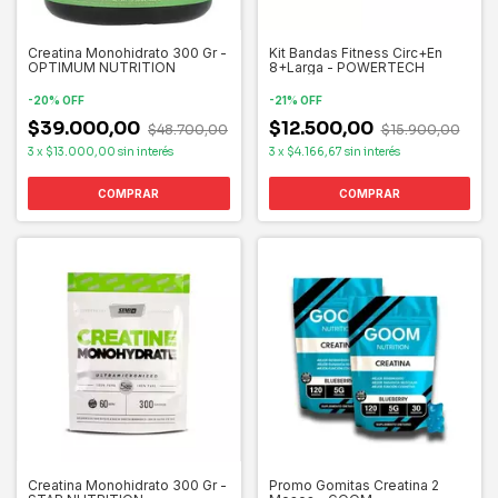
Creatina Monohidrato 300 Gr -
Kit Bandas Fitness Circ+En
OPTIMUM NUTRITION
8+Larga - POWERTECH
-
20
%
OFF
-
21
%
OFF
$39.000,00
$12.500,00
$48.700,00
$15.900,00
3
x
$13.000,00
sin interés
3
x
$4.166,67
sin interés
Creatina Monohidrato 300 Gr -
Promo Gomitas Creatina 2