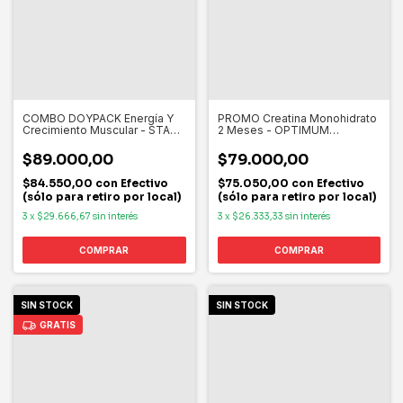
COMBO DOYPACK Energía Y
PROMO Creatina Monohidrato
Crecimiento Muscular - STAR
2 Meses - OPTIMUM
NUTRITION
NUTRITION
$89.000,00
$79.000,00
$84.550,00
con
Efectivo
$75.050,00
con
Efectivo
(sólo para retiro por local)
(sólo para retiro por local)
3
x
$29.666,67
sin interés
3
x
$26.333,33
sin interés
COMPRAR
SIN STOCK
SIN STOCK
GRATIS