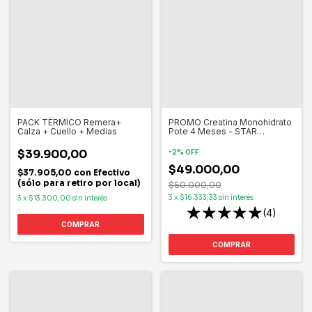
PACK TÉRMICO Remera+
PROMO Creatina Monohidrato
Calza + Cuello + Medias
Pote 4 Meses - STAR
NUTRITION
$39.900,00
-
2
%
OFF
$49.000,00
$37.905,00
con
Efectivo
(sólo para retiro por local)
$50.000,00
3
x
$16.333,33
sin interés
3
x
$13.300,00
sin interés
(4)
COMPRAR