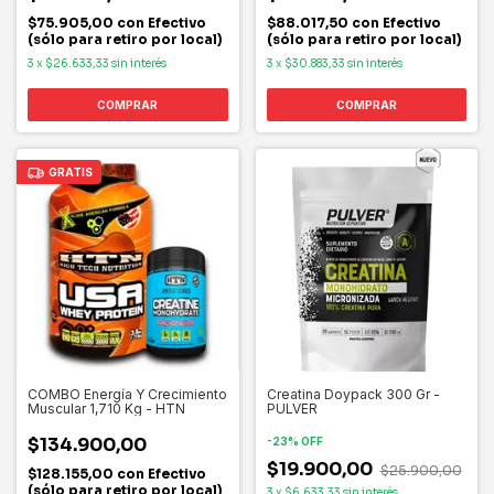
$75.905,00
con
Efectivo
$88.017,50
con
Efectivo
(sólo para retiro por local)
(sólo para retiro por local)
3
x
$26.633,33
sin interés
3
x
$30.883,33
sin interés
COMPRAR
COMPRAR
GRATIS
COMBO Energía Y Crecimiento
Creatina Doypack 300 Gr -
Muscular 1,710 Kg - HTN
PULVER
$134.900,00
-
23
%
OFF
$19.900,00
$25.900,00
$128.155,00
con
Efectivo
(sólo para retiro por local)
3
x
$6.633,33
sin interés