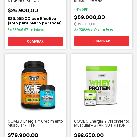
STAR NUTRITION
Meses - GOOM
$26.900,00
-
11
%
OFF
$89.000,00
$25.555,00
con
Efectivo
(sólo para retiro por local)
$99.800,00
3
x
$29.666,67
sin interés
3
x
$8.966,67
sin interés
COMPRAR
COMBO Energía Y Crecimiento
COMBO Energía Y Crecimiento
Muscular - HTN
Muscular - STAR NUTRITION
$79.900,00
$92.650,00